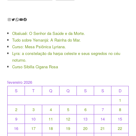
Instagram
Twitter
WhatsApp
Youtube
Facebook
Obaluaê: O Senhor da Saúde e da Morte.
Tudo sobre Yemanjá: A Rainha do Mar.
Curso: Mesa Psiônica Lyriana.
Lyra: a constelação da harpa celeste e seus segredos no céu
noturno.
Curso Sibilla Cigana Rosa
fevereiro 2026
S
T
Q
Q
S
S
D
1
2
3
4
5
6
7
8
9
10
11
12
13
14
15
16
17
18
19
20
21
22