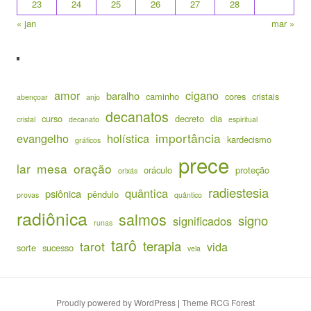
23
24
25
26
27
28
« jan
mar »
amor
cigano
baralho
caminho
cores
cristais
abençoar
anjo
decanatos
curso
decreto
dia
cristal
decanato
espiritual
importância
evangelho
holística
kardecismo
gráficos
prece
lar
mesa
oração
oráculo
proteção
orixás
radiestesia
quântica
psiônica
pêndulo
provas
quântico
radiônica
salmos
signo
significados
runas
tarô
terapia
tarot
vida
sorte
sucesso
vela
Proudly powered by WordPress
|
Theme RCG Forest