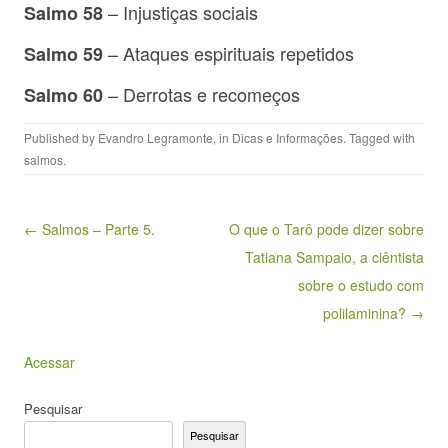
– Injustiças sociais
Salmo 58
– Ataques espirituais repetidos
Salmo 59
– Derrotas e recomeços
Salmo 60
Published by
Evandro Legramonte
, in
Dicas e Informações
. Tagged with
salmos
.
Post navigation
← Salmos – Parte 5.
O que o Tarô pode dizer sobre
Tatiana Sampaio, a ciêntista
sobre o estudo com
polilaminina? →
Acessar
Pesquisar
Pesquisar