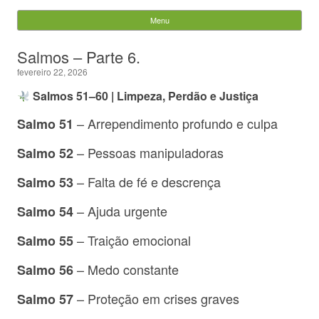
Evandro Legramonte
Menu
Skip to content
Pesquisar
Salmos – Parte 6.
por:
fevereiro 22, 2026
Salmos 51–60 | Limpeza, Perdão e Justiça
– Arrependimento profundo e culpa
Salmo 51
– Pessoas manipuladoras
Salmo 52
– Falta de fé e descrença
Salmo 53
– Ajuda urgente
Salmo 54
– Traição emocional
Salmo 55
– Medo constante
Salmo 56
– Proteção em crises graves
Salmo 57