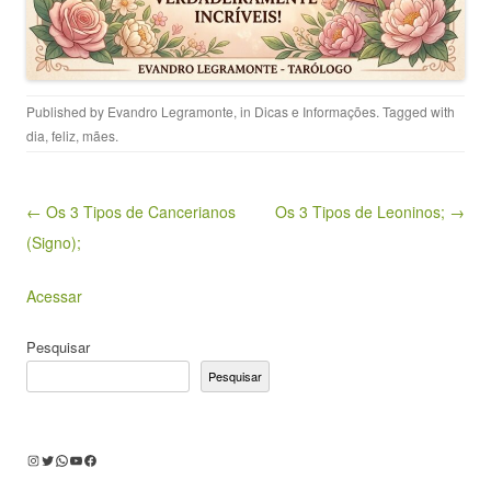
Published by
Evandro Legramonte
, in
Dicas e Informações
. Tagged with
dia
,
feliz
,
mães
.
Post navigation
← Os 3 Tipos de Cancerianos
Os 3 Tipos de Leoninos; →
(Signo);
Acessar
Pesquisar
Pesquisar
Instagram
Twitter
WhatsApp
Youtube
Facebook