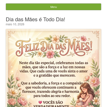
Evandro Legramonte
Menu
Skip to content
Pesquisar
Dia das Mães é Todo Dia!
por:
maio 10, 2026