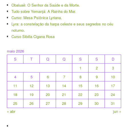
Obaluaê: O Senhor da Saúde e da Morte.
Tudo sobre Yemanjá: A Rainha do Mar.
Curso: Mesa Psiônica Lyriana.
Lyra: a constelação da harpa celeste e seus segredos no céu
noturno.
Curso Sibilla Cigana Rosa
maio 2026
S
T
Q
Q
S
S
D
1
2
3
4
5
6
7
8
9
10
11
12
13
14
15
16
17
18
19
20
21
22
23
24
25
26
27
28
29
30
31
« abr
jun »