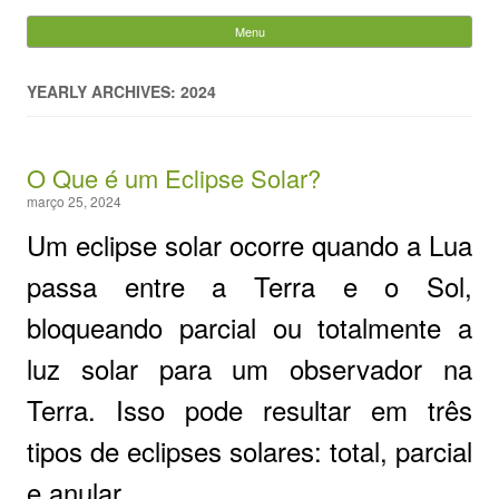
Evandro Legramonte
Menu
Skip to content
Pesquisar
por:
YEARLY ARCHIVES: 2024
O Que é um Eclipse Solar?
março 25, 2024
Um eclipse solar ocorre quando a Lua
passa entre a Terra e o Sol,
bloqueando parcial ou totalmente a
luz solar para um observador na
Terra. Isso pode resultar em três
tipos de eclipses solares: total, parcial
e anular.