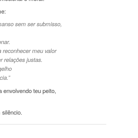
e:
manso sem ser submisso,
nar.
 reconhecer meu valor
r relações justas.
gelho
ia.”
a envolvendo teu peito,
silêncio.