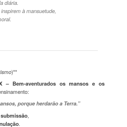
a diária.
 inspirem à mansuetude,
oral.
tismo
)**
 IX – Bem-aventurados os mansos e os
 ensinamento:
nsos, porque herdarão a Terra.”
 submissão
,
anulação
.