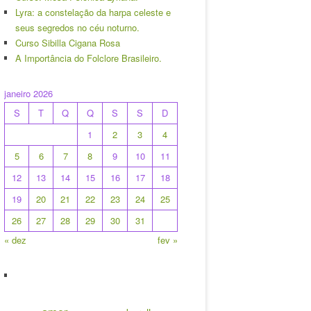
Lyra: a constelação da harpa celeste e
seus segredos no céu noturno.
Curso Sibilla Cigana Rosa
A Importância do Folclore Brasileiro.
janeiro 2026
S
T
Q
Q
S
S
D
1
2
3
4
5
6
7
8
9
10
11
12
13
14
15
16
17
18
19
20
21
22
23
24
25
26
27
28
29
30
31
« dez
fev »