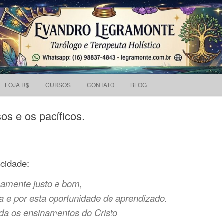
Pesquisar
 holístico e Tarólogo.
por:
Skip to content
LOJA R$
CURSOS
CONTATO
BLOG
s e os pacíficos.
cidade:
namente justo e bom,
a e por esta oportunidade de aprendizado.
da os ensinamentos do Cristo