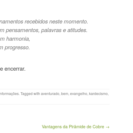
sinamentos recebidos neste momento.
em pensamentos, palavras e atitudes.
em harmonia,
em progresso.
e encerrar.
Informações
. Tagged with
aventurado
,
bem
,
evangelho
,
kardecismo
,
Vantagens da Pirâmide de Cobre →