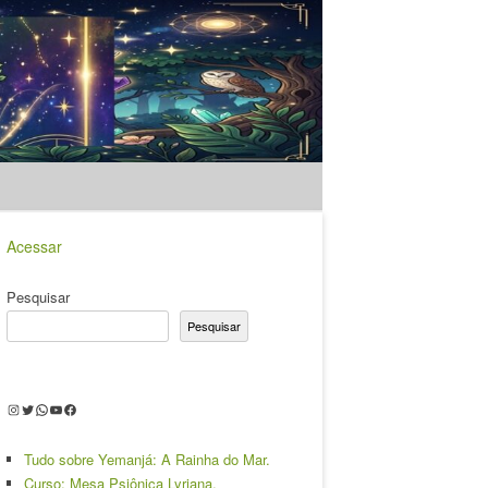
Acessar
Pesquisar
Pesquisar
Instagram
Twitter
WhatsApp
Youtube
Facebook
Tudo sobre Yemanjá: A Rainha do Mar.
Curso: Mesa Psiônica Lyriana.