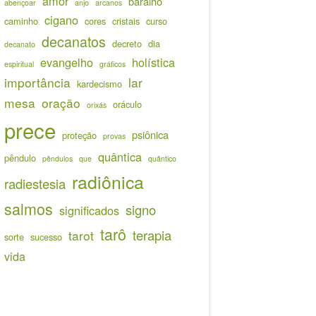
amor
baralho
abençoar
anjo
arcanos
cigano
caminho
cores
cristais
curso
decanatos
decreto
dia
decanato
evangelho
holística
espiritual
gráficos
importância
lar
kardecismo
mesa
oração
oráculo
orixás
prece
psiônica
proteção
provas
quântica
pêndulo
pêndulos
que
quântico
radiônica
radiestesia
salmos
signo
significados
tarô
terapia
tarot
sorte
sucesso
vida