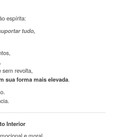
o espírita:
suportar tudo,
tos,
,
e sem revolta,
m sua forma mais elevada
.
o.
cia.
o Interior
emocional e moral.