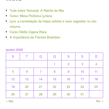
Tudo sobre Yemanjá: A Rainha do Mar.
Curso: Mesa Psiônica Lyriana.
Lyra: a constelação da harpa celeste e seus segredos no céu
noturno.
Curso Sibilla Cigana Rosa
A Importância do Folclore Brasileiro.
janeiro 2026
S
T
Q
Q
S
S
D
1
2
3
4
5
6
7
8
9
10
11
12
13
14
15
16
17
18
19
20
21
22
23
24
25
26
27
28
29
30
31
« dez
fev »