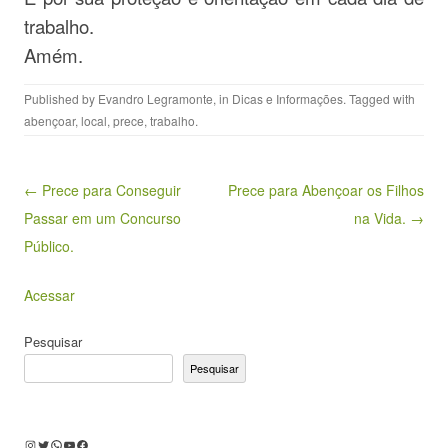
trabalho.
Amém.
Published by
Evandro Legramonte
, in
Dicas e Informações
. Tagged with
abençoar
,
local
,
prece
,
trabalho
.
Post navigation
← Prece para Conseguir
Prece para Abençoar os Filhos
Passar em um Concurso
na Vida. →
Público.
Acessar
Pesquisar
Pesquisar
Instagram
Twitter
WhatsApp
Youtube
Facebook